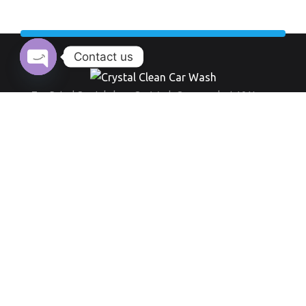
Contact us
Open chaty
Top Rated Crystal clean Car Wash Company last 10 Years.
Working Hour:
And also our opening time always everyday from 9 am to 8 pm
+971 555 519 289
Round-the-clock